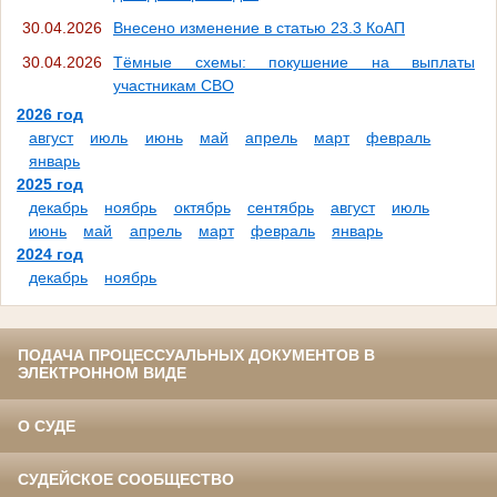
30.04.2026
Внесено изменение в статью 23.3 КоАП
30.04.2026
Тёмные схемы: покушение на выплаты
участникам СВО
2026 год
август
июль
июнь
май
апрель
март
февраль
январь
2025 год
декабрь
ноябрь
октябрь
сентябрь
август
июль
июнь
май
апрель
март
февраль
январь
2024 год
декабрь
ноябрь
ПОДАЧА ПРОЦЕССУАЛЬНЫХ ДОКУМЕНТОВ В
ЭЛЕКТРОННОМ ВИДЕ
О СУДЕ
СУДЕЙСКОЕ СООБЩЕСТВО